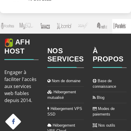
AFH
NOS
À
HOST
SERVICES
PROPOS
Engager à
faciliter l'accès
Nom de domaine
Base de
aux services
connaissance
Hébergement
web fiables
mutualisé
Blog
depuis 2014.
Hébergement VPS
Modes de
SSD
paiements
Hébergement
Nos outils
VPS Cloud