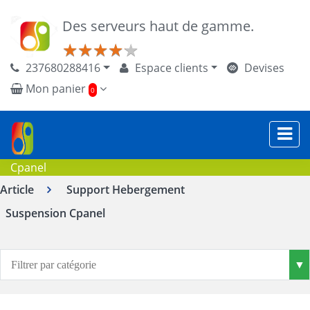
Des serveurs haut de gamme.
★
★
★
★
★
★
★
★
★
★
237680288416
Espace clients
Devises
Mon panier
0
Cpanel
Article
Support Hebergement
Suspension Cpanel
▼